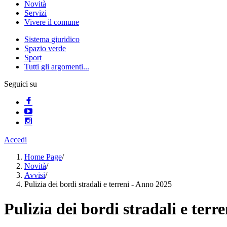
Novità
Servizi
Vivere il comune
Sistema giuridico
Spazio verde
Sport
Tutti gli argomenti...
Seguici su
Accedi
Home Page
/
Novità
/
Avvisi
/
Pulizia dei bordi stradali e terreni - Anno 2025
Pulizia dei bordi stradali e terr