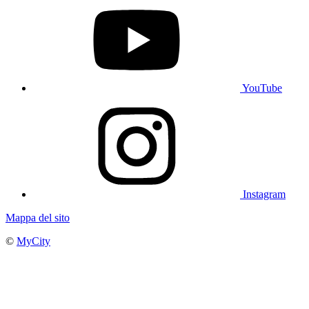
YouTube
Instagram
Mappa del sito
©
MyCity