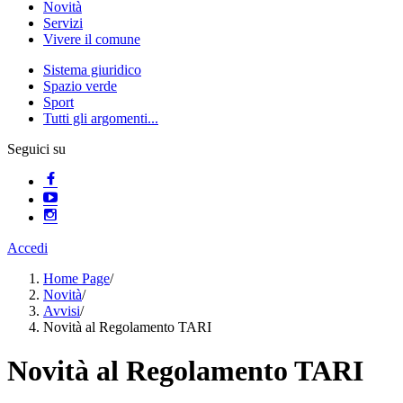
Novità
Servizi
Vivere il comune
Sistema giuridico
Spazio verde
Sport
Tutti gli argomenti...
Seguici su
Accedi
Home Page
/
Novità
/
Avvisi
/
Novità al Regolamento TARI
Novità al Regolamento TARI