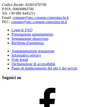
Codice fiscale: 81001470749
P.IVA: 00600860746
Tel: +39 080 4445211
Email:
comune@pec.comune.cisternino.br.it
PEC:
comune@pec.comune.cisternino.br.it
Leggi le FAQ
Prenotazione appuntamento
Segnalazione disservizio
Richiesta d'assistenza
Amministrazione trasparente
Informativa privacy
Note legali
Dichiarazione di accessibilità
Piano di miglioramento del sito e dei servizi
Seguici su