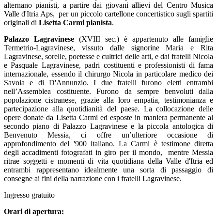
alternano pianisti, a partire dai giovani allievi del Centro Musica
Valle d'Itria Aps, per un piccolo cartellone concertistico sugli spartiti
originali di
Lisetta Carmi pianista
.
Palazzo Lagravinese
(XVIII sec.) è appartenuto alle famiglie
Termetrio-Lagravinese, vissuto dalle signorine Maria e Rita
Lagravinese, sorelle, poetesse e cultrici delle arti, e dai fratelli Nicola
e Pasquale Lagravinese, padri costituenti e professionisti di fama
internazionale, essendo il chirurgo Nicola in particolare medico dei
Savoia e di D'Annunzio. I due fratelli furono eletti entrambi
nell’Assemblea costituente. Furono da sempre benvoluti dalla
popolazione cistranese, grazie alla loro empatia, testimonianza e
partecipazione alla quotidianità del paese. La collocazione delle
opere donate da Lisetta Carmi ed esposte in maniera permanente al
secondo piano di Palazzo Lagravinese e la piccola antologica di
Benvenuto Messia, ci offre un’ulteriore occasione di
approfondimento del '900 italiano. La Carmi è testimone diretta
degli accadimenti fotografati in giro per il mondo, mentre Messia
ritrae soggetti e momenti di vita quotidiana della Valle d'Itria ed
entrambi rappresentano idealmente una sorta di passaggio di
consegne ai fini della narrazione con i fratelli Lagravinese.
Ingresso gratuito
Orari di apertura: