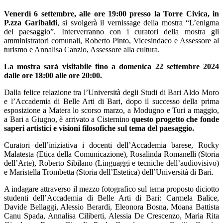
Venerdì 6 settembre, alle ore 19:00 presso la Torre Civica, in
P.zza Garibaldi
, si svolgerà il vernissage della mostra “L’enigma
del paesaggio”. Interverranno con i curatori della mostra gli
amministratori comunali, Roberto Pinto, Vicesindaco e Assessore al
turismo e Annalisa Canzio, Assessore alla cultura.
La mostra sarà visitabile fino a domenica 22 settembre 2024
dalle ore 18:00 alle ore 20:00.
Dalla felice relazione tra l’Università degli Studi di Bari Aldo Moro
e l’Accademia di Belle Arti di Bari, dopo il successo della prima
esposizione a Matera lo scorso marzo, a Modugno e Turi a maggio,
a Bari a Giugno, è arrivato a Cisternino
questo progetto che fonde
saperi artistici e visioni filosofiche sul tema del paesaggio.
Curatori dell’iniziativa i docenti dell’Accademia barese, Rocky
Malatesta (Etica della Comunicazione), Rosalinda Romanelli (Storia
dell’Arte), Roberto Sibilano (Linguaggi e tecniche dell’audiovisivo)
e Maristella Trombetta (Storia dell’Estetica) dell’Università di Bari.
A indagare attraverso il mezzo fotografico sul tema proposto diciotto
studenti dell’Accademia di Belle Arti di Bari: Carmela Balice,
Davide Bellaggi, Alessio Berardi, Eleonora Bosna, Moana Battista
Canu Spada, Annalisa Ciliberti, Alessia De Crescenzo, Maria Rita