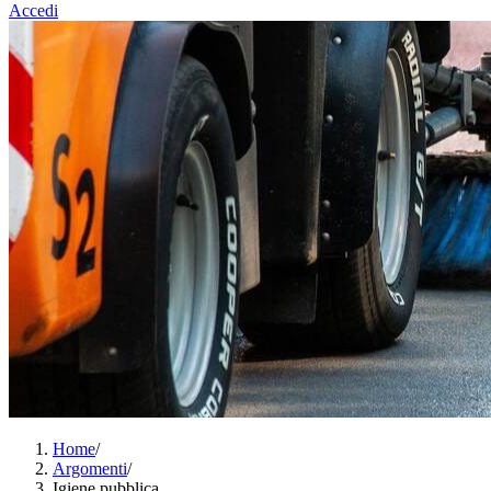
Accedi
Home
/
Argomenti
/
Igiene pubblica