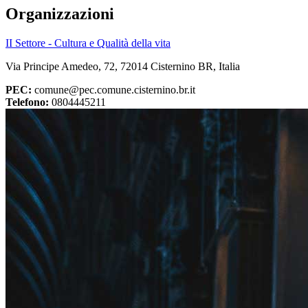
Organizzazioni
II Settore - Cultura e Qualità della vita
Via Principe Amedeo, 72, 72014 Cisternino BR, Italia
PEC:
comune@pec.comune.cisternino.br.it
Telefono:
0804445211