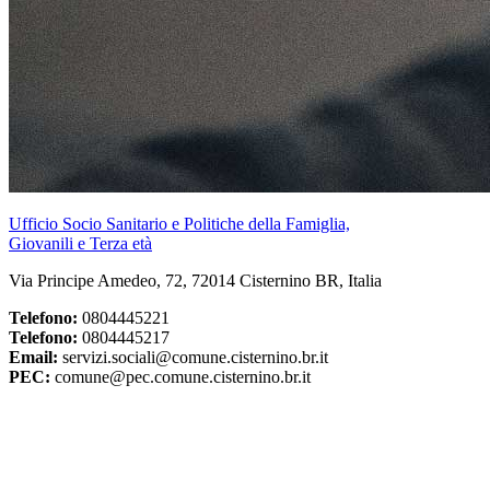
Ufficio Socio Sanitario e Politiche della Famiglia,
Giovanili e Terza età
Via Principe Amedeo, 72, 72014 Cisternino BR, Italia
Telefono:
0804445221
Telefono:
0804445217
Email:
servizi.sociali@comune.cisternino.br.it
PEC:
comune@pec.comune.cisternino.br.it