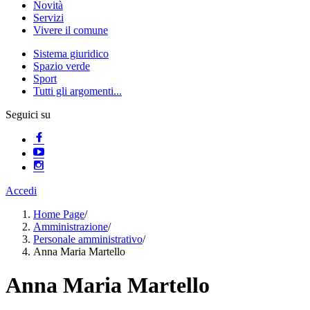
Novità
Servizi
Vivere il comune
Sistema giuridico
Spazio verde
Sport
Tutti gli argomenti...
Seguici su
Accedi
Home Page
/
Amministrazione
/
Personale amministrativo
/
Anna Maria Martello
Anna Maria Martello