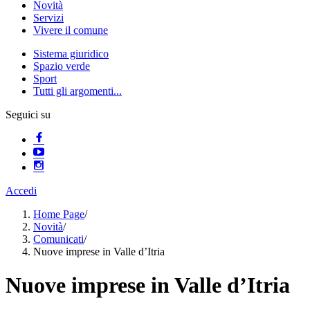
Novità
Servizi
Vivere il comune
Sistema giuridico
Spazio verde
Sport
Tutti gli argomenti...
Seguici su
Accedi
Home Page
/
Novità
/
Comunicati
/
Nuove imprese in Valle d’Itria
Nuove imprese in Valle d’Itria