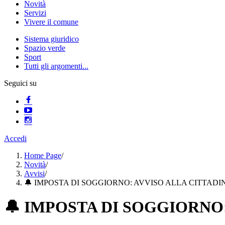
Novità
Servizi
Vivere il comune
Sistema giuridico
Spazio verde
Sport
Tutti gli argomenti...
Seguici su
Accedi
Home Page
/
Novità
/
Avvisi
/
🔔 IMPOSTA DI SOGGIORNO: AVVISO ALLA CITTADI
🔔 IMPOSTA DI SOGGIORNO