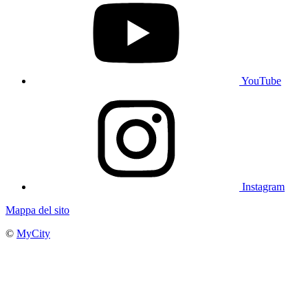
YouTube
Instagram
Mappa del sito
©
MyCity