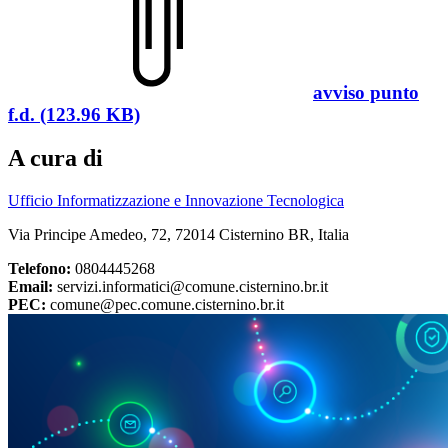
avviso punto
f.d. (123.96 KB)
A cura di
Ufficio Informatizzazione e Innovazione Tecnologica
Via Principe Amedeo, 72, 72014 Cisternino BR, Italia
Telefono:
0804445268
Email:
servizi.informatici@comune.cisternino.br.it
PEC:
comune@pec.comune.cisternino.br.it