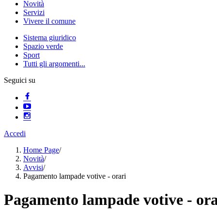
Novità
Servizi
Vivere il comune
Sistema giuridico
Spazio verde
Sport
Tutti gli argomenti...
Seguici su
Accedi
Home Page
/
Novità
/
Avvisi
/
Pagamento lampade votive - orari
Pagamento lampade votive - ora