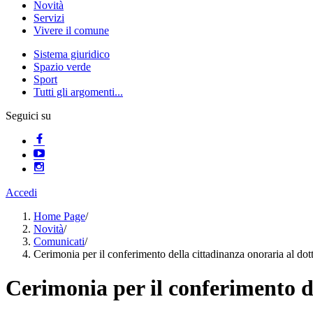
Novità
Servizi
Vivere il comune
Sistema giuridico
Spazio verde
Sport
Tutti gli argomenti...
Seguici su
Accedi
Home Page
/
Novità
/
Comunicati
/
Cerimonia per il conferimento della cittadinanza onoraria al dot
Cerimonia per il conferimento de