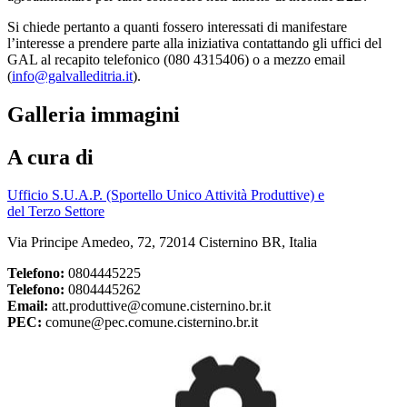
Si chiede pertanto a quanti fossero interessati di manifestare
l’interesse a prendere parte alla iniziativa contattando gli uffici del
GAL al recapito telefonico (080 4315406) o a mezzo email
(
info@galvalleditria.it
).
Galleria immagini
A cura di
Ufficio S.U.A.P. (Sportello Unico Attività Produttive) e
del Terzo Settore
Via Principe Amedeo, 72, 72014 Cisternino BR, Italia
Telefono:
0804445225
Telefono:
0804445262
Email:
att.produttive@comune.cisternino.br.it
PEC:
comune@pec.comune.cisternino.br.it