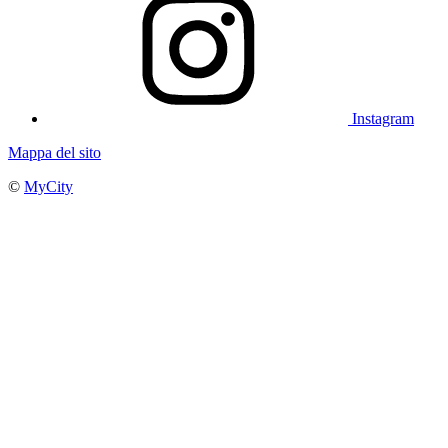
Instagram
Mappa del sito
©
MyCity