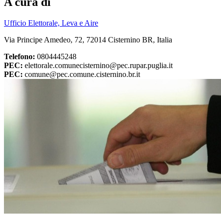
A cura di
Ufficio Elettorale, Leva e Aire
Via Principe Amedeo, 72, 72014 Cisternino BR, Italia
Telefono:
0804445248
PEC:
elettorale.comunecisternino@pec.rupar.puglia.it
PEC:
comune@pec.comune.cisternino.br.it