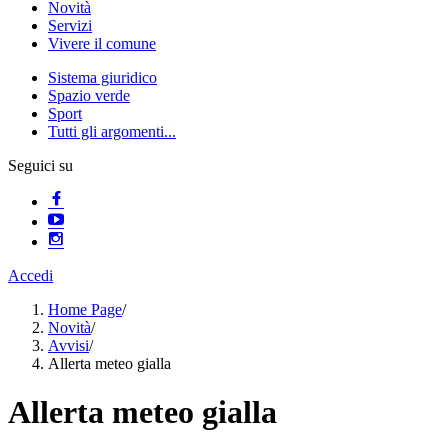
Novità
Servizi
Vivere il comune
Sistema giuridico
Spazio verde
Sport
Tutti gli argomenti...
Seguici su
Accedi
Home Page
/
Novità
/
Avvisi
/
Allerta meteo gialla
Allerta meteo gialla