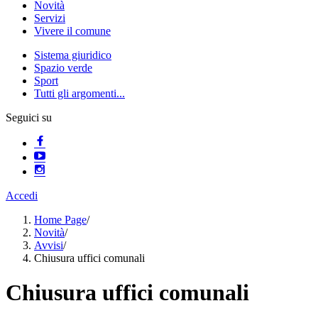
Novità
Servizi
Vivere il comune
Sistema giuridico
Spazio verde
Sport
Tutti gli argomenti...
Seguici su
Accedi
Home Page
/
Novità
/
Avvisi
/
Chiusura uffici comunali
Chiusura uffici comunali