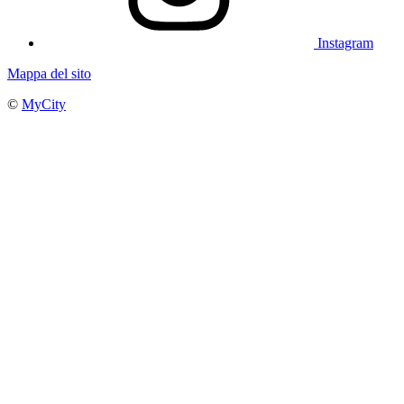
Instagram
Mappa del sito
©
MyCity