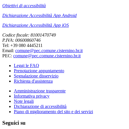
Obiettivi di accessibilità
Dichiarazione Accessibilità App Android
Dichiarazione Accessibilità App iOS
Codice fiscale: 81001470749
P.IVA: 00600860746
Tel: +39 080 4445211
Email:
comune@pec.comune.cisternino.br.it
PEC:
comune@pec.comune.cisternino.br.it
Leggi le FAQ
Prenotazione appuntamento
Segnalazione disservizio
Richiesta d'assistenza
Amministrazione trasparente
Informativa privacy
Note legali
Dichiarazione di accessibilità
Piano di miglioramento del sito e dei servizi
Seguici su