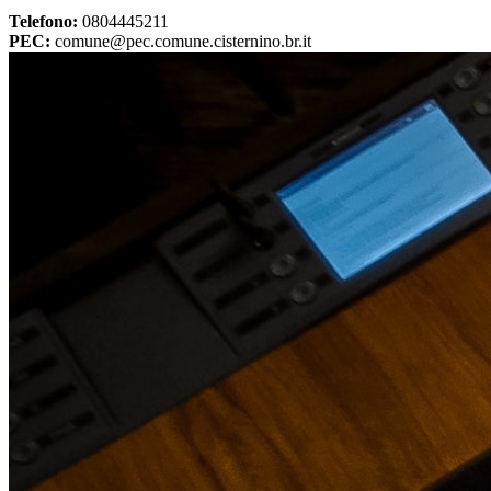
Telefono:
0804445211
PEC:
comune@pec.comune.cisternino.br.it