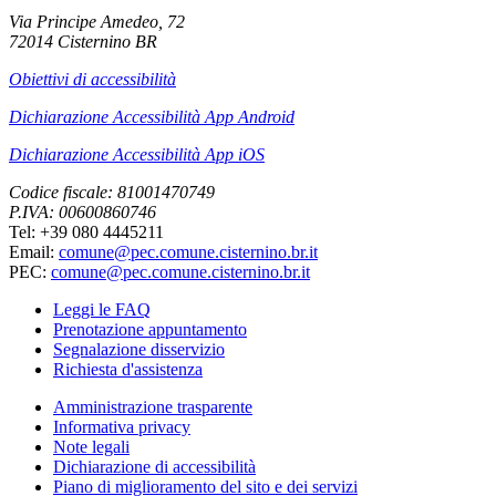
Via Principe Amedeo, 72
72014 Cisternino BR
Obiettivi di accessibilità
Dichiarazione Accessibilità App Android
Dichiarazione Accessibilità App iOS
Codice fiscale: 81001470749
P.IVA: 00600860746
Tel: +39 080 4445211
Email:
comune@pec.comune.cisternino.br.it
PEC:
comune@pec.comune.cisternino.br.it
Leggi le FAQ
Prenotazione appuntamento
Segnalazione disservizio
Richiesta d'assistenza
Amministrazione trasparente
Informativa privacy
Note legali
Dichiarazione di accessibilità
Piano di miglioramento del sito e dei servizi