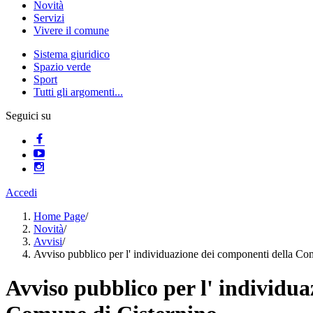
Novità
Servizi
Vivere il comune
Sistema giuridico
Spazio verde
Sport
Tutti gli argomenti...
Seguici su
Accedi
Home Page
/
Novità
/
Avvisi
/
Avviso pubblico per l' individuazione dei componenti della C
Avviso pubblico per l' individu