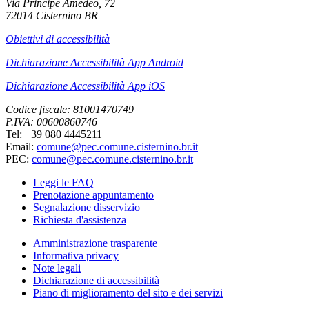
Via Principe Amedeo, 72
72014 Cisternino BR
Obiettivi di accessibilità
Dichiarazione Accessibilità App Android
Dichiarazione Accessibilità App iOS
Codice fiscale: 81001470749
P.IVA: 00600860746
Tel: +39 080 4445211
Email:
comune@pec.comune.cisternino.br.it
PEC:
comune@pec.comune.cisternino.br.it
Leggi le FAQ
Prenotazione appuntamento
Segnalazione disservizio
Richiesta d'assistenza
Amministrazione trasparente
Informativa privacy
Note legali
Dichiarazione di accessibilità
Piano di miglioramento del sito e dei servizi