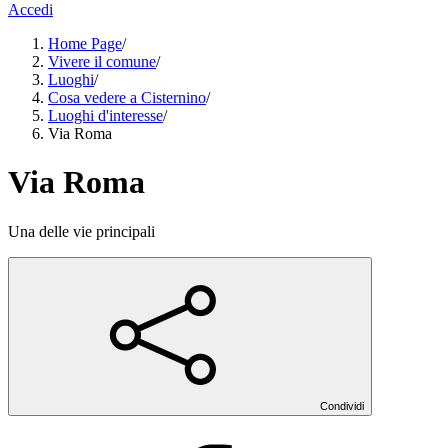
Accedi
Home Page
/
Vivere il comune
/
Luoghi
/
Cosa vedere a Cisternino
/
Luoghi d'interesse
/
Via Roma
Via Roma
Una delle vie principali
Condividi