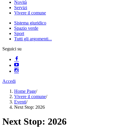
Novità
Servizi
Vivere il comune
Sistema giuridico
Spazio verde
Sport
Tutti gli argomenti...
Seguici su
Accedi
Home Page
/
Vivere il comune
/
Eventi
/
Next Stop: 2026
Next Stop: 2026