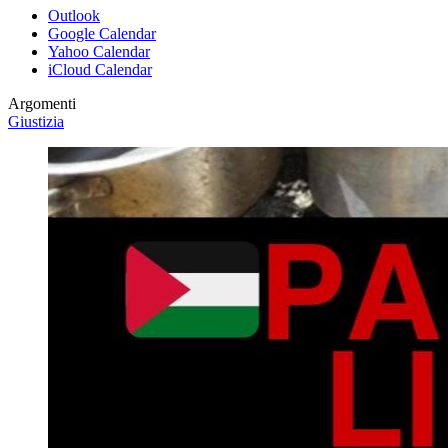
Outlook
Google Calendar
Yahoo Calendar
iCloud Calendar
Argomenti
Giustizia