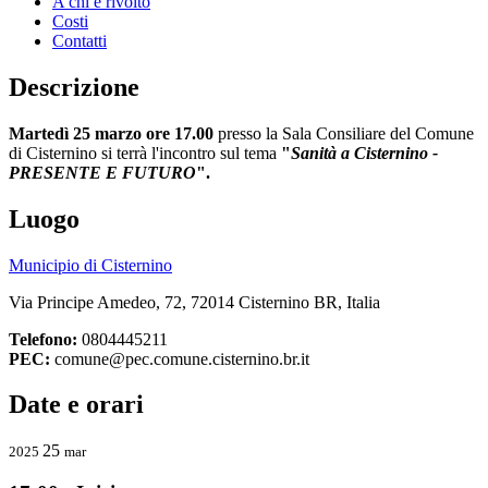
A chi è rivolto
Costi
Contatti
Descrizione
Martedì 25 marzo ore 17.00
presso la Sala Consiliare del Comune
di Cisternino si terrà l'incontro sul tema
"
Sanità a Cisternino -
PRESENTE E FUTURO
".
Luogo
Municipio di Cisternino
Via Principe Amedeo, 72, 72014 Cisternino BR, Italia
Telefono:
0804445211
PEC:
comune@pec.comune.cisternino.br.it
Date e orari
25
2025
mar