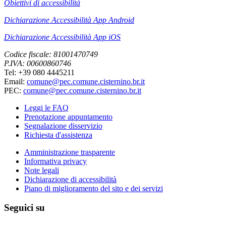
Obiettivi di accessibilità
Dichiarazione Accessibilità App Android
Dichiarazione Accessibilità App iOS
Codice fiscale: 81001470749
P.IVA: 00600860746
Tel: +39 080 4445211
Email:
comune@pec.comune.cisternino.br.it
PEC:
comune@pec.comune.cisternino.br.it
Leggi le FAQ
Prenotazione appuntamento
Segnalazione disservizio
Richiesta d'assistenza
Amministrazione trasparente
Informativa privacy
Note legali
Dichiarazione di accessibilità
Piano di miglioramento del sito e dei servizi
Seguici su