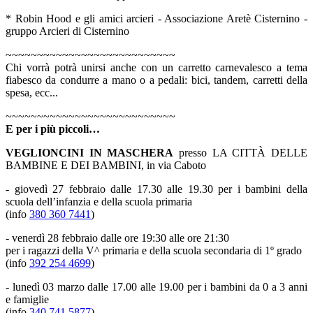
* Robin Hood e gli amici arcieri - Associazione Aretè Cisternino -
gruppo Arcieri di Cisternino
~~~~~~~~~~~~~~~~~~~~~~~~~~~
Chi vorrà potrà unirsi anche con un carretto carnevalesco a tema
fiabesco da condurre a mano o a pedali: bici, tandem, carretti della
spesa, ecc...
~~~~~~~~~~~~~~~~~~~~~~~~~~~
E
per i più piccoli…
VEGLIONCINI IN MASCHERA
presso LA CITTÀ DELLE
BAMBINE E DEI BAMBINI, in via Caboto
- giovedì 27 febbraio dalle 17.30 alle 19.30 per i bambini della
scuola dell’infanzia e della scuola primaria
(info
380 360 7441
)
- venerdì 28 febbraio dalle ore 19:30 alle ore 21:30
per i ragazzi della V^ primaria e della scuola secondaria di 1º grado
(info
392 254 4699
)
- lunedì 03 marzo dalle 17.00 alle 19.00 per i bambini da 0 a 3 anni
e famiglie
(info
340 741 5877
)