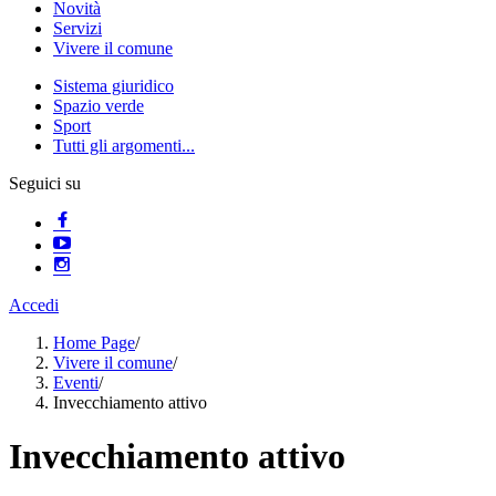
Novità
Servizi
Vivere il comune
Sistema giuridico
Spazio verde
Sport
Tutti gli argomenti...
Seguici su
Accedi
Home Page
/
Vivere il comune
/
Eventi
/
Invecchiamento attivo
Invecchiamento attivo