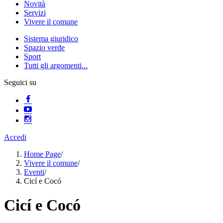
Novità
Servizi
Vivere il comune
Sistema giuridico
Spazio verde
Sport
Tutti gli argomenti...
Seguici su
Accedi
Home Page
/
Vivere il comune
/
Eventi
/
Cicí e Cocó
Cicí e Cocó