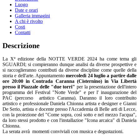
Luogo
Date e orari
Galleria immagini
A chi è rivolto
Costi
Contatti
Descrizione
La Xª edizione della NOTTE VERDE 2024 ha come tema gli
SGUARDI; si compieranno dunque analisi da diverse prospettive e
si raccoglieranno contributi da diverse discipline come quelle della
storia e dell'arte. Appuntamento
mercoledì
24 luglio a partire dalle
ore 20:00 in Contrada Caranna (Cisternino) in Via Libertà
presso il Piazzale delle "due torri"
per la presentazione dell'intero
programma del Festival "Notte Verde" e per l' inaugurazione del
PAC (percorso artistico Caranna). Daranno il loro contribuito
artistico e professionale Daniela Chionna artista e designer e Gianni
De Serio, artista e docente presso l'Accademia di Belle arti di Lecce,
con la proiezione del "Come sopra, così sotto e nel mezzo l'acqua",
da loro stessi prodotto e con l'installazioe "Icona arcaica" di Daniela
Chionna.
La serata avrà momenti conviviali con musica e degustazioni.