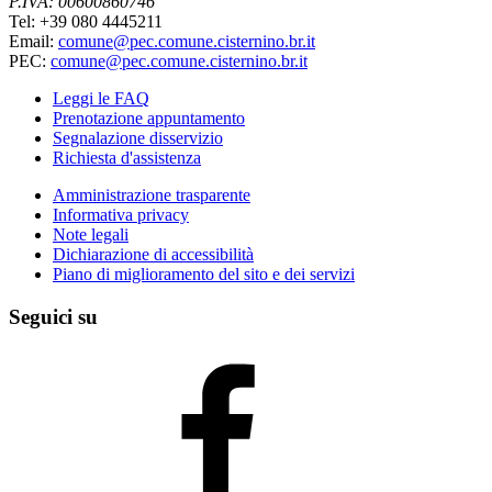
P.IVA: 00600860746
Tel: +39 080 4445211
Email:
comune@pec.comune.cisternino.br.it
PEC:
comune@pec.comune.cisternino.br.it
Leggi le FAQ
Prenotazione appuntamento
Segnalazione disservizio
Richiesta d'assistenza
Amministrazione trasparente
Informativa privacy
Note legali
Dichiarazione di accessibilità
Piano di miglioramento del sito e dei servizi
Seguici su