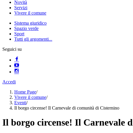
Novità
Servizi
Vivere il comune
Sistema giuridico
Spazio verde
Sport
Tutti gli argomenti...
Seguici su
Accedi
Home Page
/
Vivere il comune
/
Eventi
/
Il borgo circense! Il Carnevale di comunità di Cisternino
Il borgo circense! Il Carnevale 