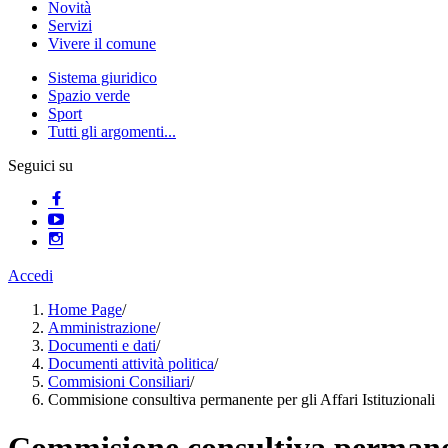
Novità
Servizi
Vivere il comune
Sistema giuridico
Spazio verde
Sport
Tutti gli argomenti...
Seguici su
Accedi
Home Page
/
Amministrazione
/
Documenti e dati
/
Documenti attività politica
/
Commisioni Consiliari
/
Commisione consultiva permanente per gli Affari Istituzionali