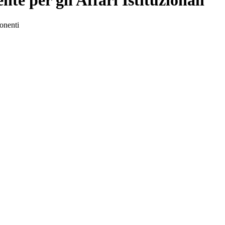
e per gli Affari Istituzionali
onenti