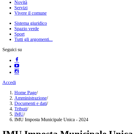
Novità
Servizi
Vivere il comune
Sistema giuridico
Spazio verde
Sport
Tutti gli argomenti...
Seguici su
Accedi
Home Page
/
Amministrazione
/
Documenti e dati
/
Tributi
/
IMU
/
IMU Imposta Municipale Unica - 2024