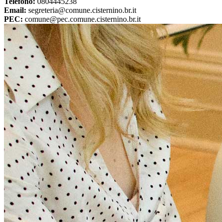
Telefono:
0804445238
Email:
segreteria@comune.cisternino.br.it
PEC:
comune@pec.comune.cisternino.br.it