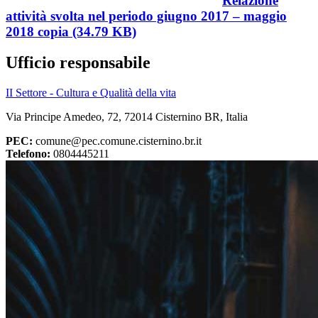
Relazione
attività svolta nel periodo giugno 2017 – maggio
2018 copia (34.79 KB)
Ufficio responsabile
II Settore - Cultura e Qualità della vita
Via Principe Amedeo, 72, 72014 Cisternino BR, Italia
PEC:
comune@pec.comune.cisternino.br.it
Telefono:
0804445211