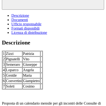
Descrizione
Documenti
Ufficio responsabile
Formati disponibili
Licenza di distribuzione
Descrizione
1
Zizzi
Patrizia
2
Pignatelli
Vito
3
Semeraro
Giuseppe
4
Loparco
Angela
5
Gentile
Maria
6
Convertini
Giampietro
7
Soleti
Cosimo
Proposta di un calendario mensile per gli incontri delle Consulte di