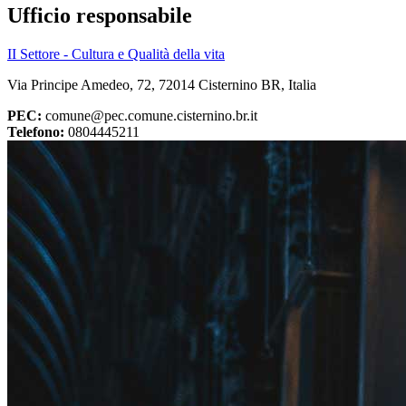
Ufficio responsabile
II Settore - Cultura e Qualità della vita
Via Principe Amedeo, 72, 72014 Cisternino BR, Italia
PEC:
comune@pec.comune.cisternino.br.it
Telefono:
0804445211